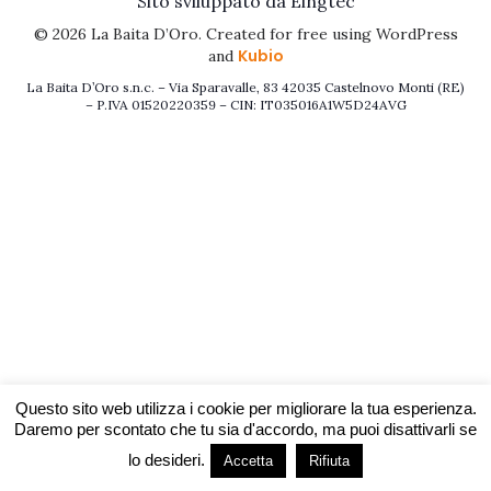
Sito sviluppato da Eingtec
© 2026 La Baita D’Oro. Created for free using WordPress
Kubio
and
La Baita D’Oro s.n.c. – Via Sparavalle, 83 42035 Castelnovo Monti (RE)
– P.IVA 01520220359 – CIN: IT035016A1W5D24AVG
Questo sito web utilizza i cookie per migliorare la tua esperienza.
Daremo per scontato che tu sia d'accordo, ma puoi disattivarli se
lo desideri.
Accetta
Rifiuta