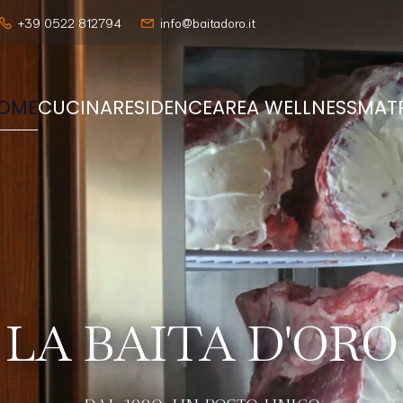
+39 0522 812794
info@baitadoro.it
OME
CUCINA
RESIDENCE
AREA WELLNESS
MAT
LA BAITA D'ORO