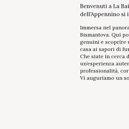
Benvenuti a La Bai
dell’Appennino si 
Immersa nel panoram
Bismantova. Qui pot
genuini e scoprire u
casa ai sapori di fu
Che siate in cerca 
un’esperienza auten
professionalità, cor
Vi auguriamo un sog