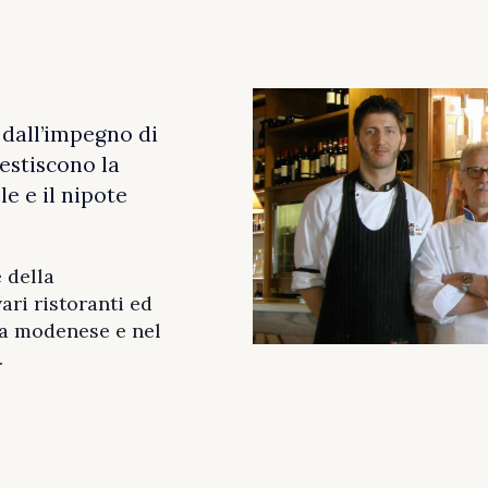
 dall’impegno di
estiscono la
e e il nipote
 della
ari ristoranti ed
la modenese e nel
…