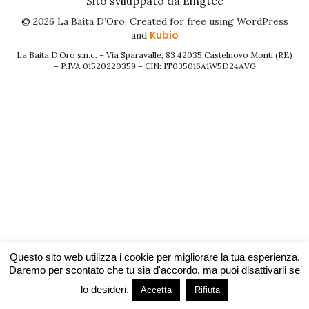
Sito sviluppato da Eingtec
© 2026 La Baita D’Oro. Created for free using WordPress
Kubio
and
La Baita D’Oro s.n.c. – Via Sparavalle, 83 42035 Castelnovo Monti (RE)
– P.IVA 01520220359 – CIN: IT035016A1W5D24AVG
Questo sito web utilizza i cookie per migliorare la tua esperienza.
Daremo per scontato che tu sia d'accordo, ma puoi disattivarli se
lo desideri.
Accetta
Rifiuta